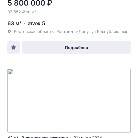
5 800 000 ₽
92 652 ₽ за м²
63 м²
этаж 5
Ростовская область
,
Ростов-на-Дону
,
ул Республиканская
, 1
Подробнее
42 м² , 2-комнатную квартиру
21 марта 2024