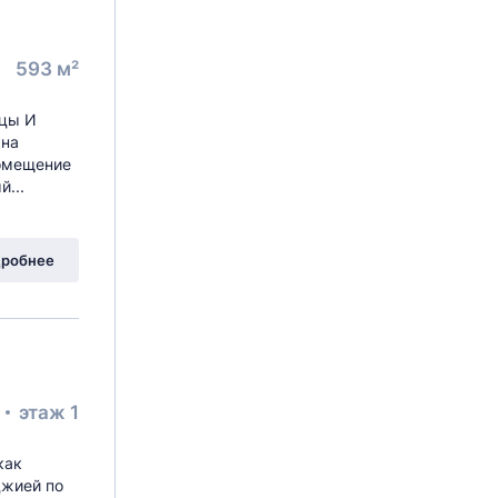
593 м²
цы И
кна
Помещение
...
робнее
²
этаж 1
как
джиeй пo