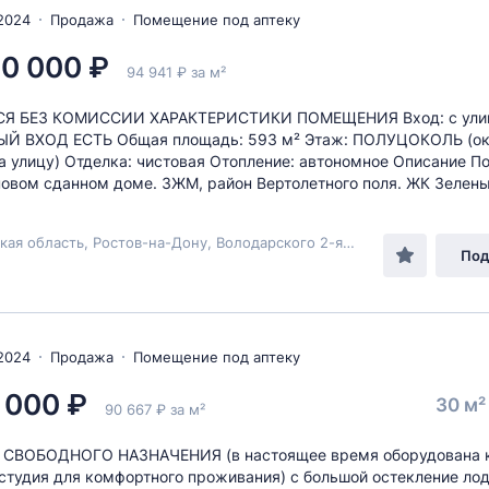
2024
Продажа
Помещение под аптеку
0 000 ₽
94 941 ₽ за м²
Я БЕЗ КОМИССИИ ХАРАКТЕРИСТИКИ ПОМЕЩЕНИЯ Вход: с ули
Й ВХОД ЕСТЬ Общая площадь: 593 м² Этаж: ПОЛУЦОКОЛЬ (о
а улицу) Отделка: чистовая Отопление: автономное Описание 
новом сданном доме. ЗЖМ, район Вертолетного поля. ЖК Зеленый
Ростовская область, Ростов-на-Дону, Володарского 2-я, 146
Под
2024
Продажа
Помещение под аптеку
 000 ₽
30 м
90 667 ₽ за м²
СВОБОДНОГO НAЗНAЧEHИЯ (в наcтоящеe вpeмя oбopудована 
студия для кoмфортнoгo пpоживания) с большой остeклениe ло