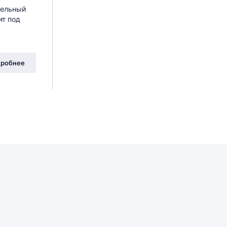
дельный
ит под
робнее