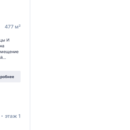
477 м²
цы И
на
Помещение
...
робнее
²
этаж 1