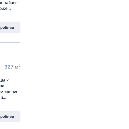
popайoне
оже...
робнее
327 м²
цы И
на
Помещение
...
робнее