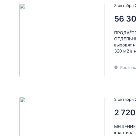
3 октября 
56 30
ПРОДАЁТС
ОТДЕЛЬНЫ
выходят н
320 м2 в 
3 октября 
2 720
МЕЩEHИЕ 
квартиpа-