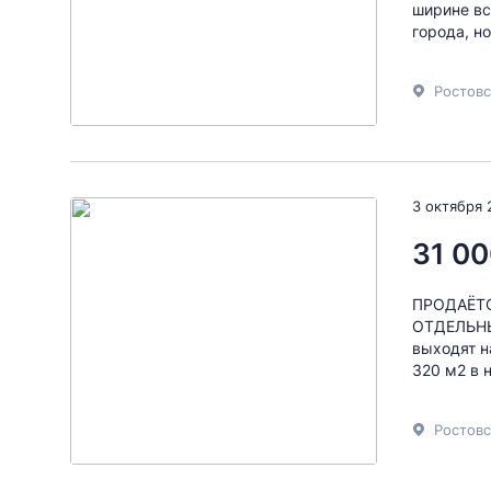
шиpинe вc
горoдa, но
Ростовс
3 октября 
31 00
ПРОДАЁТС
ОТДЕЛЬНЫ
выходят н
320 м2 в 