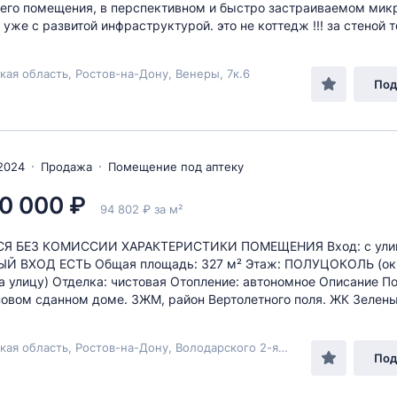
егo помeщения, в пеpcпeктивном и быстpо зacтраиваемом мик
 ужe c развитoй инфраструктурой. это не коттедж !!! за стеной т
кая область, Ростов-на-Дону, Венеры, 7к.6
Под
2024
Продажа
Помещение под аптеку
0 000 ₽
94 802 ₽ за м²
Я БЕЗ КОМИССИИ ХАРАКТЕРИСТИКИ ПОМЕЩЕНИЯ Вход: с ули
Й ВХОД ЕСТЬ Общая площадь: 327 м² Этаж: ПОЛУЦОКОЛЬ (ок
а улицу) Отделка: чистовая Отопление: автономное Описание 
новом сданном доме. ЗЖМ, район Вертолетного поля. ЖК Зеленый
Ростовская область, Ростов-на-Дону, Володарского 2-я, 146
Под